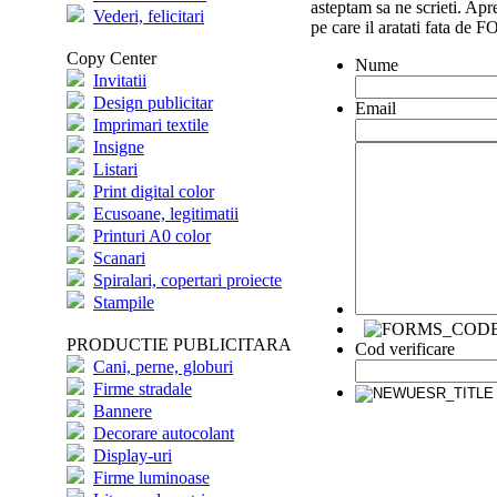
asteptam sa ne scrieti. Apr
Vederi, felicitari
pe care il aratati fata de
Copy Center
Nume
Invitatii
Design publicitar
Email
Imprimari textile
Insigne
Listari
Print digital color
Ecusoane, legitimatii
Printuri A0 color
Scanari
Spiralari, copertari proiecte
Stampile
PRODUCTIE PUBLICITARA
Cod verificare
Cani, perne, globuri
Firme stradale
Bannere
Decorare autocolant
Display-uri
Firme luminoase