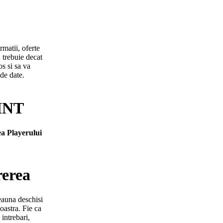
rmatii, oferte
trebuie decat
os si sa va
 de date.
INT
ea Playerului
rerea
auna deschisi
astra. Fie ca
 intrebari,