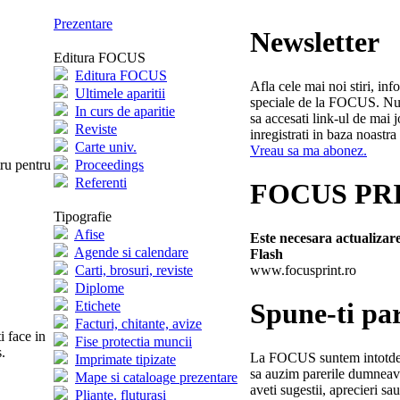
Prezentare
Newsletter
Editura FOCUS
Editura FOCUS
Afla cele mai noi stiri, info
Ultimele aparitii
speciale de la FOCUS. Nu 
In curs de aparitie
sa accesati link-ul de mai j
Reviste
inregistrati in baza noastra
Carte univ.
Vreau sa ma abonez.
tru pentru
Proceedings
Referenti
FOCUS PR
Tipografie
Afise
Este necesara actualizar
Agende si calendare
Flash
www.focusprint.ro
Carti, brosuri, reviste
Diplome
Spune-ti pa
Etichete
Facturi, chitante, avize
i face in
Fise protectia muncii
.
La FOCUS suntem intotde
Imprimate tipizate
sa auzim parerile dumneavo
Mape si cataloage prezentare
aveti sugestii, aprecieri sau
Pliante. fluturasi