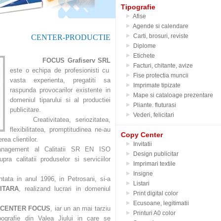
Tipografie
Afise
Agende si calendare
Carti, brosuri, reviste
PY CENTER-PRODUCTIE
Diplome
Etichete
FOCUS Grafiserv SRL
Facturi, chitante, avize
este o echipa de profesionisti cu
Fise protectia muncii
vasta experienta, pregatiti sa
Imprimate tipizate
raspunda provocarilor existente in
Mape si cataloage prezentare
domeniul tiparului si al productiei
Pliante. fluturasi
publicitare.
Vederi, felicitari
Creativitatea, seriozitatea,
flexibilitatea, promptitudinea ne-au
Copy Center
ea clientilor.
Invitatii
anagement al Calitatii SR EN ISO
Design publicitar
ra calitatii produselor si serviciilor
Imprimari textile
Insigne
tata in anul 1996, in Petrosani, si-a
Listari
ITARA
, realizand lucrari in domeniul
Print digital color
Ecusoane, legitimatii
 CENTER FOCUS
, iar un an mai tarziu
Printuri A0 color
pografie din Valea Jiului in care se