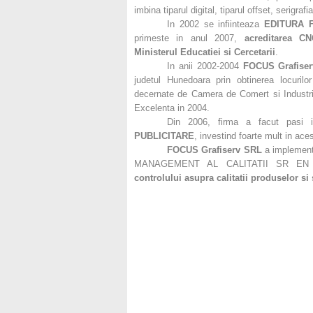
imbina tiparul digital, tiparul offset, serigrafia
In 2002 se infiinteaza
EDITURA 
primeste in anul 2007,
acreditarea CN
Ministerul Educatiei si Cercetarii
.
In anii 2002-2004
FOCUS Grafise
judetul Hunedoara prin obtinerea locuril
decernate de Camera de Comert si Industri
Excelenta in 2004.
Din 2006, firma a facut pasi 
PUBLICITARE
, investind foarte mult in ace
FOCUS Grafiserv SRL
a implement
MANAGEMENT AL CALITATII SR EN ISO
controlului asupra calitatii produselor si s