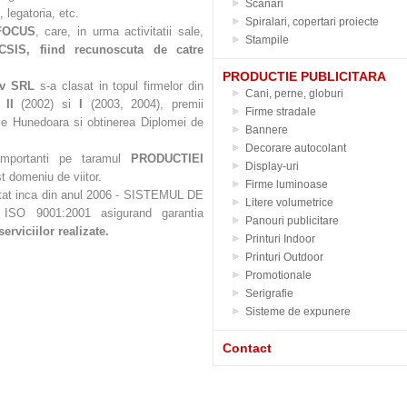
Scanari
, legatoria, etc.
Spiralari, copertari proiecte
FOCUS
, care, in urma activitatii sale,
Stampile
CSIS, fiind recunoscuta de catre
PRODUCTIE PUBLICITARA
rv SRL
s-a clasat in topul firmelor din
Cani, perne, globuri
or
II
(2002) si
I
(2003, 2004), premii
Firme stradale
e Hunedoara si obtinerea Diplomei de
Bannere
Decorare autocolant
importanti pe taramul
PRODUCTIEI
Display-uri
st domeniu de viitor.
Firme luminoase
at inca din anul 2006 - SISTEMUL DE
Litere volumetrice
 9001:2001 asigurand garantia
Panouri publicitare
erviciilor realizate.
Printuri Indoor
Printuri Outdoor
Promotionale
Serigrafie
Sisteme de expunere
Contact