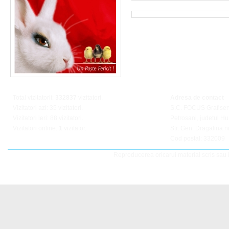
Total vizitatorii:
332837
vizitatori.
Adresa de contact
Vizitatori azi: 35 vizitatori.
S.C. FOCUS Grafiser
Vizitatori ieri: 88 vizitatori.
Petrosani, judetul H
Vizitatori online:
1
vizitator.
Str. Gen. Dragalina nr
Cod postal: 332009
Reproducerea oricarui material scris sau il