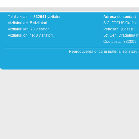
Total vizitatorii:
332941
vizitatori.
Adresa de contact
Vizitatori azi: 5 vizitatori.
S.C. FOCUS Grafiser
Vizitatori ieri: 73 vizitatori.
Petrosani, judetul H
Vizitatori online:
3
vizitatori.
Str. Gen. Dragalina nr
Cod postal: 332009
Reproducerea oricarui material scris sau il