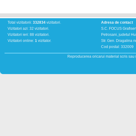
Total vizitatorii:
332834
vizitatori.
Adresa de contact
Vizitatori azi: 32 vizitatori.
S.C. FOCUS Grafiser
Vizitatori ieri: 88 vizitatori.
Petrosani, judetul H
Vizitatori online:
1
vizitator.
Str. Gen. Dragalina nr
Cod postal: 332009
Reproducerea oricarui material scris sau il