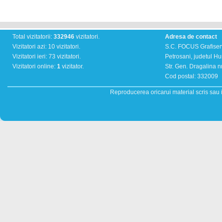
Total vizitatorii:
332946
vizitatori.
Adresa de contact
Vizitatori azi: 10 vizitatori.
S.C. FOCUS Grafiser
Vizitatori ieri: 73 vizitatori.
Petrosani, judetul H
Vizitatori online:
1
vizitator.
Str. Gen. Dragalina nr
Cod postal: 332009
Reproducerea oricarui material scris sau il